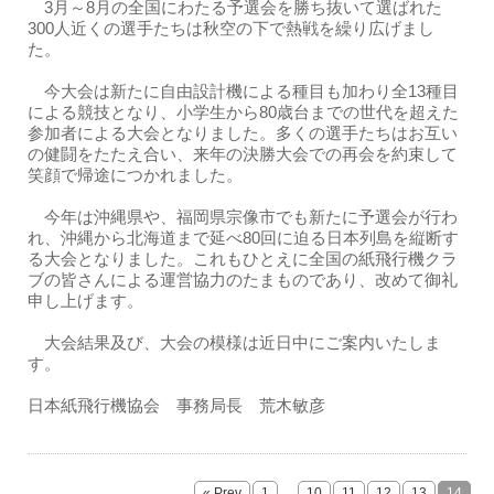
3月～8月の全国にわたる予選会を勝ち抜いて選ばれた
300人近くの選手たちは秋空の下で熱戦を繰り広げまし
た。
今大会は新たに自由設計機による種目も加わり全13種目
による競技となり、小学生から80歳台までの世代を超えた
参加者による大会となりました。多くの選手たちはお互い
の健闘をたたえ合い、来年の決勝大会での再会を約束して
笑顔で帰途につかれました。
今年は沖縄県や、福岡県宗像市でも新たに予選会が行わ
れ、沖縄から北海道まで延べ80回に迫る日本列島を縦断す
る大会となりました。これもひとえに全国の紙飛行機クラ
ブの皆さんによる運営協力のたまものであり、改めて御礼
申し上げます。
大会結果及び、大会の模様は近日中にご案内いたしま
す。
日本紙飛行機協会 事務局長 荒木敏彦
...
« Prev
1
10
11
12
13
14