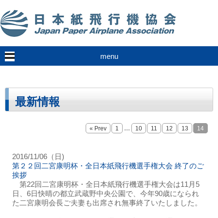
menu
最新情報
...
« Prev
1
10
11
12
13
14
2016/11/06（日)
第２２回二宮康明杯・全日本紙飛行機選手権大会 終了のご
挨拶
第22回二宮康明杯・全日本紙飛行機選手権大会は11月5
日、6日快晴の都立武蔵野中央公園で、今年90歳になられ
た二宮康明会長ご夫妻も出席され無事終了いたしました。