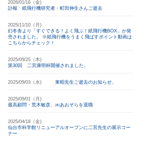
2026/01/16（金)
訃報 紙飛行機研究者・町田伸生さんご逝去
2025/11/10（月)
幻冬舎より「すぐできる！よく飛ぶ！紙飛行機BOX」が発
売されました。 ※紙飛行機をうまく飛ばすポイント動画は
こちらからチェック！
2025/09/25（木)
第30回 二宮康明杯開催されました。
2025/09/03（水)
東昭先生ご逝去のお知らせ。
2025/09/01（月)
最高顧問・荒木敏彦、㈱あおぞらを退職
2025/04/18（金)
仙台市科学館リニューアルオープンに二宮先生の展示コー
ナー